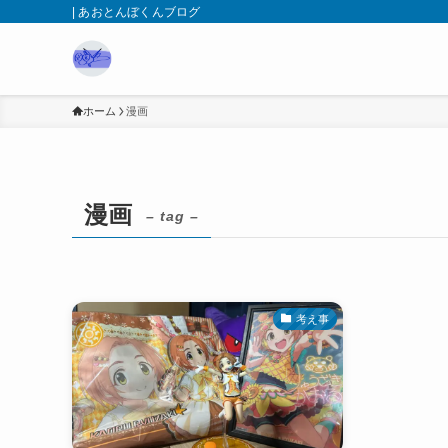
| あおとんぼくんブログ
ホーム
漫画
漫画
– tag –
考え事